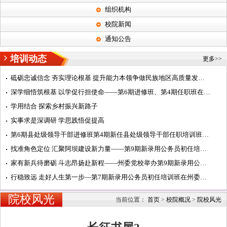
组织机构
校院新闻
通知公告
培训动态
更多>>
砥砺忠诚信念 夯实理论根基 提升能力本领争做民族地区高质量发展阿坝典范的建设者——第7期中青年干部培训班...
深学细悟筑根基 以学促行担使命——第6期进修班、第4期任职班在州委党校学习纪实
学用结合 探索乡村振兴新路子
实事求是深调研 学思践悟促提高
第6期县处级领导干部进修班第4期新任县处级领导干部任职培训班在州委党校开班
找准角色定位 汇聚阿坝建设新力量——第9期新录用公务员初任培训班开展主题研讨活动纪实
家有新兵待磨砺 斗志昂扬赴新程——州委党校举办第9期新录用公务员初任培训班开班式
行稳致远 走好人生第一步—第7期新录用公务员初任培训班在州委党校汶川校区开班
院校风光
当前位置：
首页
>
校院概况
>
院校风光