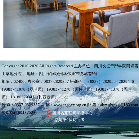
Copyright 2010-2020 All Rights Reserved 主办单位：四川长征干部学院阿坝雪
山草地分院， 地址：四川省阿坝州马尔康市绕城路5号
邮编：624000 办公室：0837-2829357 培训科：（0837）2829554 2829446
19383741070（罗老师） 19383741270（阿特老师） 19383741370（周老
师） 18180379347（扎西老师）
传 真：0837-2829357 网 址：www.czgbxy.org.cn 邮 箱：abzwdxpxk@163.com
蜀ICP备16018752号
四川省互联网举报中心
您是第
0
位访问者