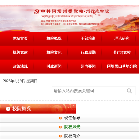
网站首页
校院概况
干部培训
理论研究
机关党建
校院文化
行政后勤
县(市)党校
政策法规
时政新闻
州内要闻
阿坝雪山草地分院
资料下载
2026年8月9日 星期日
校院概况
现任领导
院校风光
院校简介