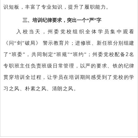
识
短板，丰富了专业知识，提升了
履职能力
。
三、培训纪律要求，
突出
一个
“严”字
入校
当天
，州委党校组织全体学员集中观看
《问
“剑”破局》 警示教育片；进修班、新任班分别组建
了“班委”，共同制定“班规”“班约”
；
州委党校
配备
2
名
专职班主任
负责班级日常管理
，
以
严的要求
、
铁的纪律
贯穿
培训全过程
，让学员在培训期间感受到了党校的学
习之风、朴素之风、清朗之风。