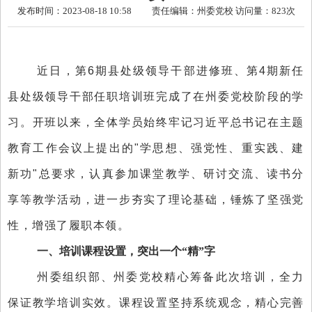
发布时间：2023-08-18 10:58 责任编辑：州委党校 访问量：
823次
近日
，第
6
期县处级领导干部进修班、第
4
期新任
县处级领导干部任职培训班完成了在州委党校
阶段的
学
习。开班以来，全体学员始终牢记习近平总书记在主题
教育工作会议上提出的
"
学思想、强党性、重实践、建
新功
"
总要求，认真参加课堂教学、研讨交流、读书分
享等教学
活动
，进一步
夯实了理论基础
，锤炼了
坚强党
性
，增强了
履职
本领。
一、培训
课程设置
，突出一个
“
精
”字
州委组织部、州委党校
精心筹备
此次培训，全力
保证
教学培训
实效
。
课程设置坚持系统观念，精心完善