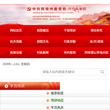
网站首页
校院概况
干部培训
理论研究
机关党建
校院文化
行政后勤
县(市)党校
政策法规
时政新闻
州内要闻
阿坝雪山草地分院
资料下载
2026年8月6日 星期四
学员培训
规章制度
培训动态
学员风采