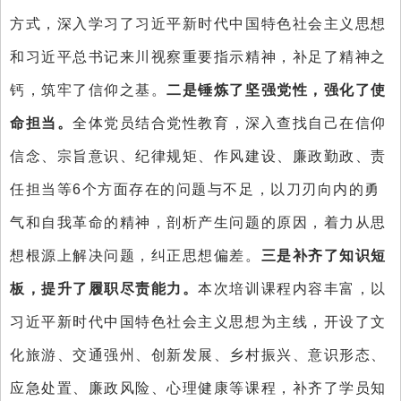
方式，深入学习了习近平新时代中国特色社会主义思想
和习近平总书记来川视察重要指示精神，补足了精神之
钙，筑牢了信仰之基。
二是锤炼了
坚强党性
，强化了使
命担当
。
全体党员结合
党性教育
，深入查找自己在信仰
信念、宗旨意识、纪律规矩、作风建设、廉政勤政、责
任担当等
6
个方面存在的问题与不足，以刀刃向内的勇
气和自我革命的精神，剖析产生问题的原因，着力从思
想根源上解决问题，纠正思想偏差。
三是
补齐了知识短
板，提升了履职尽责能力。
本次培训课程内容丰富，
以
习近平新时代中国特色社会主义思想
为主线
，
开设了
文
化旅游、交通强州、创新发展、乡村振兴、意识形态、
应急处置、廉政风险、心理健康等课程，
补齐了
学员知