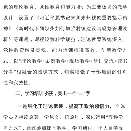
党的理论教育、党性教育和能力培训为主要板块的教学
设计，
设置了《习近平总书记来川来州视察重要指示精
神》《新时代下阿坝州如何加强村镇建设与规划管理浅
析》等课程
，
课程
设置科学规范
，
理论教育系统深入、
党性教育触及灵魂、能力培训精准高效
。
创新教学方
式，以
“理论教学
+
案例教学
+
现场教学
+
研讨交流
+
读书
分享
”相
融合的
授课
方式
，
切实增强了干部培训的针对
性和实效性
。
二、学习培训
收获
，
突出
一个
“丰”字
一是
强化
了理论
武装
，
提高了政治领悟力
。
全体
学
员坚持读原著、学原文、悟原理，深化运用
“五种学
习方式”，通过参加课堂教学、学习研讨、个人自学等