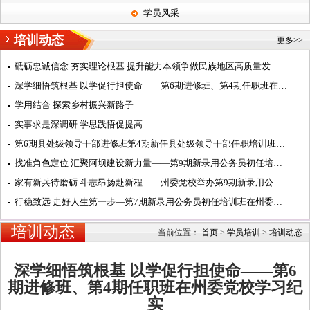
学员风采
培训动态
更多>>
砥砺忠诚信念 夯实理论根基 提升能力本领争做民族地区高质量发展阿坝典范的建设者——第7期中青年干部培训班...
深学细悟筑根基 以学促行担使命——第6期进修班、第4期任职班在州委党校学习纪实
学用结合 探索乡村振兴新路子
实事求是深调研 学思践悟促提高
第6期县处级领导干部进修班第4期新任县处级领导干部任职培训班在州委党校开班
找准角色定位 汇聚阿坝建设新力量——第9期新录用公务员初任培训班开展主题研讨活动纪实
家有新兵待磨砺 斗志昂扬赴新程——州委党校举办第9期新录用公务员初任培训班开班式
行稳致远 走好人生第一步—第7期新录用公务员初任培训班在州委党校汶川校区开班
培训动态
当前位置：
首页
>
学员培训
>
培训动态
深学细悟筑根基 以学促行担使命——第6
期进修班、第4期任职班在州委党校学习纪
实