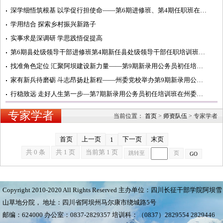
深学细悟筑根基 以学促行担使命——第6期进修班、第4期任职班在州委党校学习纪实
学用结合 探索乡村振兴新路子
实事求是深调研 学思践悟促提高
第6期县处级领导干部进修班第4期新任县处级领导干部任职培训班在州委党校开班
找准角色定位 汇聚阿坝建设新力量——第9期新录用公务员初任培训班开展主题研讨活动纪实
家有新兵待磨砺 斗志昂扬赴新程——州委党校举办第9期新录用公务员初任培训班开班式
行稳致远 走好人生第一步—第7期新录用公务员初任培训班在州委党校汶川校区开班
专家学者
当前位置：
首页
>
师资队伍
>
专家学者
首页
上一页
下一页
末页
1
共 0 条
共 1 页
当前第 1 页
跳转至
页
GO
Copyright 2010-2020 All Rights Reserved 主办单位：四川长征干部学院阿坝雪
山草地分院， 地址：四川省阿坝州马尔康市绕城路5号
邮编：624000 办公室：0837-2829357 培训科：（0837）2829554 2829446