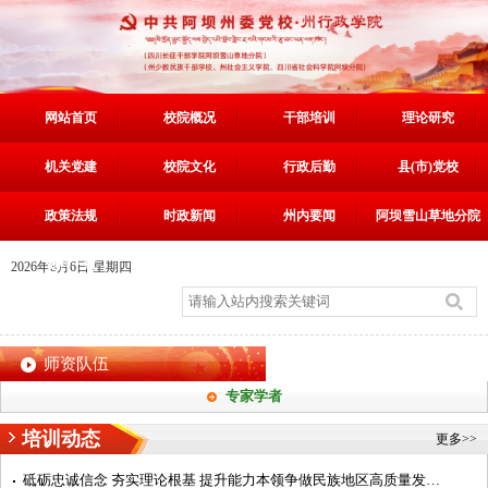
网站首页
校院概况
干部培训
理论研究
机关党建
校院文化
行政后勤
县(市)党校
政策法规
时政新闻
州内要闻
阿坝雪山草地分院
资料下载
2026年8月6日 星期四
师资队伍
专家学者
培训动态
更多>>
砥砺忠诚信念 夯实理论根基 提升能力本领争做民族地区高质量发展阿坝典范的建设者——第7期中青年干部培训班...