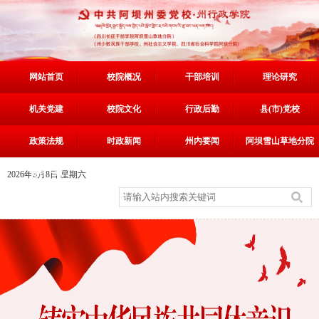
网站首页
校院概况
干部培训
理论研究
机关党建
校院文化
行政后勤
县(市)党校
政策法规
时政新闻
州内要闻
阿坝雪山草地分院
资料下载
2026年8月8日 星期六