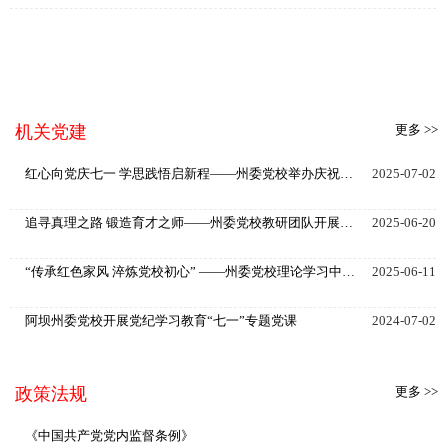
机关党建
更多 >>
红心向党庆七一 学思践悟启新程——州委党校举办庆祝建党104周年师生联学共建系列活动
2025-07-02
追寻真理之路 锻造育才之师——州委党校教研团队开展从档案原典感悟理论创新与实践伟力研学活动
2025-06-20
“传承红色家风 淬炼党校初心” ——州委党校理论学习中心组观家风档案展建党性教学点
2025-06-11
阿坝州委党校开展党纪学习教育“七一”专题党课
2024-07-02
深学细悟条例精神全面掌握条例内容——阿坝州委党校将《中国共产党纪律处分条例》作为必修课，实现全覆盖
2024-05-08
政策法规
更多 >>
中共阿坝州委党校开展“庆七一 迎州庆”离退休干部慰问活动——深入贯彻学习习近平总书记在中央党校建校90周年庆祝大会暨2023年春季学期开学典礼上的重要讲话精神
2023-07-01
《中国共产党党内监督条例》