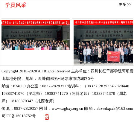
学员风采
更多 >>
Copyright 2010-2020 All Rights Reserved 主办单位：四川长征干部学院阿坝雪
河北省烟草专卖局（公司）...
中共资中县委党校2024年中...
山草地分院， 地址：四川省阿坝州马尔康市绕城路5号
邮编：624000 办公室：0837-2829357 培训科：（0837）2829554 2829446
19383741070（罗老师） 19383741270（阿特老师） 19383741370（周老
师） 18180379347（扎西老师）
传 真：0837-2829357 网 址：www.czgbxy.org.cn 邮 箱：abzwdxpxk@163.com
蜀ICP备16018752号
四川省互联网举报中心
您是第
0
位访问者