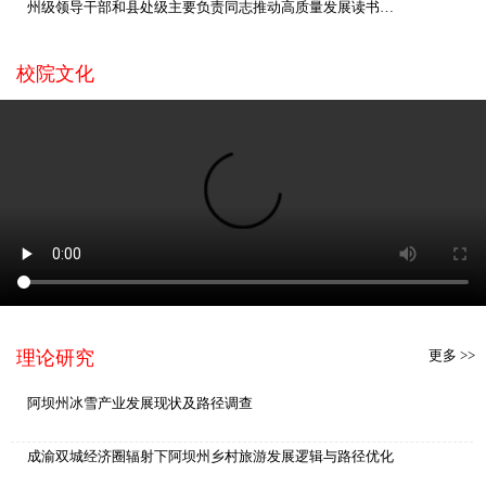
州级领导干部和县处级主要负责同志推动高质量发展读书班专题辅导报告会举行
州委书记徐芝文看望慰问何小青同志家属 落实中共中央政治局常委、全国政协主席王沪宁重要指示 转达省委书记王晓晖关心慰问
校院文化
徐芝文在马尔康市督导调研城市功能品质提升工作
徐芝文在松潘县调研川青铁路站点建设
理论研究
更多 >>
阿坝州冰雪产业发展现状及路径调查
成渝双城经济圈辐射下阿坝州乡村旅游发展逻辑与路径优化