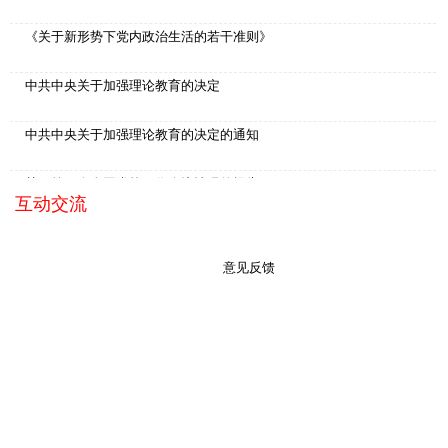
阿坝州委党校开展“庆七一、迎州庆”主题党日“双报到”活动
2023-06-30
《关于新形势下党内政治生活的若干准则》
中共中央关于加强理论教育的决定
中共中央关于加强理论教育的决定的通知
关于第二次全国党校工作会议情况的报告
互动交流
中共中央关于轮训干部的决定
意见反馈
中共四川省委关于贯彻执行《中共中央关于办好各级党校的决定》的决定