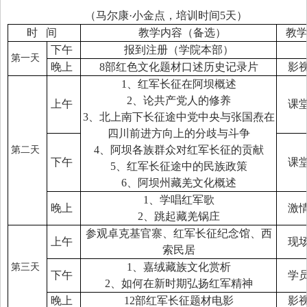
（马尔康·小金点，培训时间5天）
时 间
教学内容（备选）
教
下午
报到注册（学院本部）
第一天
晚上
8部红色文化题材口述历史记录片
影
1、红军长征在阿坝概述
2、论共产党人的修养
上午
课
3、北上南下长征途中党中央与张国焘在
四川前进方向上的分歧与斗争
4、阿坝各族群众对红军长征的贡献
第二天
下午
课
5、红军长征途中的民族政策
6、阿坝州藏羌文化概述
1、学唱红军歌
晚上
激
2、跳起藏羌锅庄
参观卓克基官寨、红军长征纪念馆、西
上午
现
索民居
1、嘉绒藏族文化赏析
第三天
下午
学
2、如何在新时期弘扬红军精神
晚上
12部红军长征题材电影
影