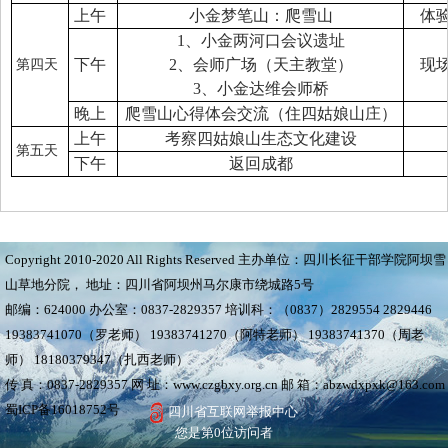
上午
小金梦笔山：爬雪山
体
1、小金两河口会议遗址
下午
2、会师广场（天主教堂）
现
第四天
3、小金达维会师桥
晚上
爬雪山心得体会交流（住四姑娘山庄）
上午
考察四姑娘山生态文化建设
第五天
下午
返回成都
Copyright 2010-2020 All Rights Reserved 主办单位：四川长征干部学院阿坝雪
山草地分院， 地址：四川省阿坝州马尔康市绕城路5号
邮编：624000 办公室：0837-2829357 培训科：（0837）2829554 2829446
19383741070（罗老师） 19383741270（阿特老师） 19383741370（周老
师） 18180379347（扎西老师）
传 真：0837-2829357 网 址：www.czgbxy.org.cn 邮 箱：abzwdxpxk@163.com
蜀ICP备16018752号
四川省互联网举报中心
您是第
0
位访问者