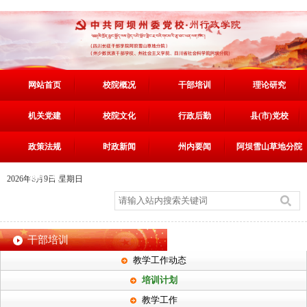
网站首页
校院概况
干部培训
理论研究
机关党建
校院文化
行政后勤
县(市)党校
政策法规
时政新闻
州内要闻
阿坝雪山草地分院
资料下载
2026年8月9日 星期日
干部培训
教学工作动态
培训计划
教学工作