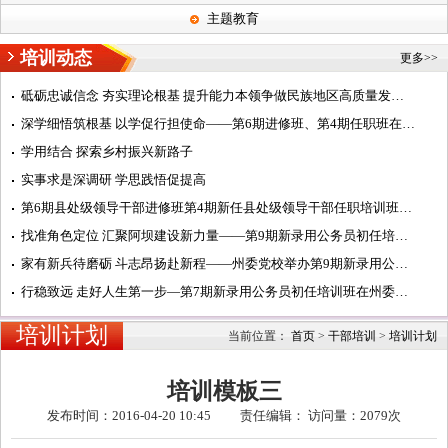
主题教育
培训动态
更多>>
砥砺忠诚信念 夯实理论根基 提升能力本领争做民族地区高质量发展阿坝典范的建设者——第7期中青年干部培训班...
深学细悟筑根基 以学促行担使命——第6期进修班、第4期任职班在州委党校学习纪实
学用结合 探索乡村振兴新路子
实事求是深调研 学思践悟促提高
第6期县处级领导干部进修班第4期新任县处级领导干部任职培训班在州委党校开班
找准角色定位 汇聚阿坝建设新力量——第9期新录用公务员初任培训班开展主题研讨活动纪实
家有新兵待磨砺 斗志昂扬赴新程——州委党校举办第9期新录用公务员初任培训班开班式
行稳致远 走好人生第一步—第7期新录用公务员初任培训班在州委党校汶川校区开班
培训计划
当前位置：
首页
>
干部培训
>
培训计划
培训模板三
发布时间：2016-04-20 10:45 责任编辑： 访问量：
2079次