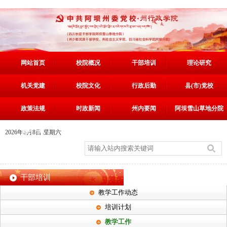
网站首页
校院概况
干部培训
理论研究
机关党建
校院文化
行政后勤
县(市)党校
政策法规
时政新闻
州内要闻
阿坝雪山草地分院
资料下载
2026年8月8日 星期六
干部培训
教学工作动态
培训计划
教学工作