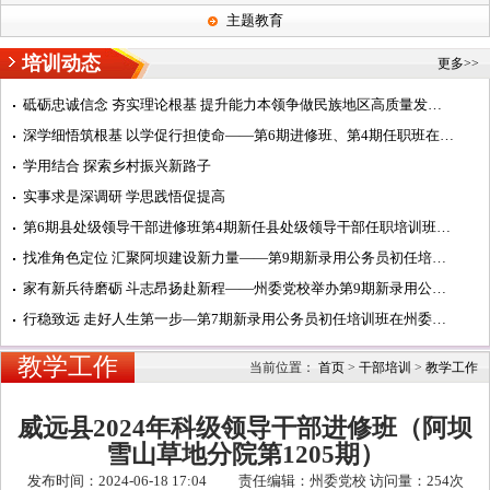
主题教育
培训动态
更多>>
砥砺忠诚信念 夯实理论根基 提升能力本领争做民族地区高质量发展阿坝典范的建设者——第7期中青年干部培训班...
深学细悟筑根基 以学促行担使命——第6期进修班、第4期任职班在州委党校学习纪实
学用结合 探索乡村振兴新路子
实事求是深调研 学思践悟促提高
第6期县处级领导干部进修班第4期新任县处级领导干部任职培训班在州委党校开班
找准角色定位 汇聚阿坝建设新力量——第9期新录用公务员初任培训班开展主题研讨活动纪实
家有新兵待磨砺 斗志昂扬赴新程——州委党校举办第9期新录用公务员初任培训班开班式
行稳致远 走好人生第一步—第7期新录用公务员初任培训班在州委党校汶川校区开班
教学工作
当前位置：
首页
>
干部培训
>
教学工作
威远县2024年科级领导干部进修班（阿坝
雪山草地分院第1205期）
发布时间：2024-06-18 17:04 责任编辑：州委党校 访问量：
254次