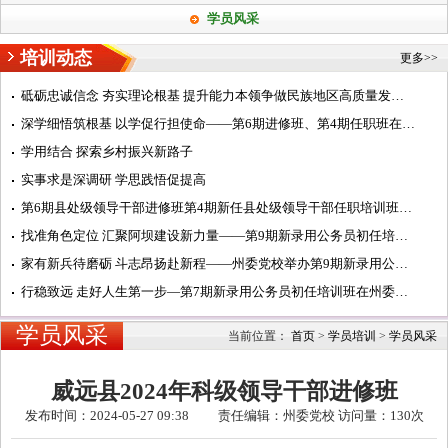
学员风采
培训动态
更多>>
砥砺忠诚信念 夯实理论根基 提升能力本领争做民族地区高质量发展阿坝典范的建设者——第7期中青年干部培训班...
深学细悟筑根基 以学促行担使命——第6期进修班、第4期任职班在州委党校学习纪实
学用结合 探索乡村振兴新路子
实事求是深调研 学思践悟促提高
第6期县处级领导干部进修班第4期新任县处级领导干部任职培训班在州委党校开班
找准角色定位 汇聚阿坝建设新力量——第9期新录用公务员初任培训班开展主题研讨活动纪实
家有新兵待磨砺 斗志昂扬赴新程——州委党校举办第9期新录用公务员初任培训班开班式
行稳致远 走好人生第一步—第7期新录用公务员初任培训班在州委党校汶川校区开班
学员风采
当前位置：
首页
>
学员培训
>
学员风采
威远县2024年科级领导干部进修班
发布时间：2024-05-27 09:38 责任编辑：州委党校 访问量：
130次