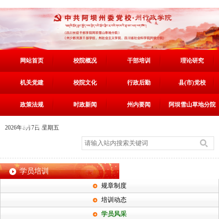
网站首页
校院概况
干部培训
理论研究
机关党建
校院文化
行政后勤
县(市)党校
政策法规
时政新闻
州内要闻
阿坝雪山草地分院
资料下载
2026年8月7日 星期五
学员培训
规章制度
培训动态
学员风采