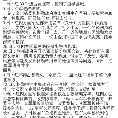
1
日：红
30
军进占灵雀寺，控制了道孚县城。
5
日：红军进占炉霍。
上旬：金川省委和格勒政府发出春耕生产号召：要加紧种粮
食，种瓜菜。同日红军
89
师进占乾宁。
9
日：红四方面军总部朱德发布《关于后方医院工作的指
示》。要求巩固大小金川赤区，将大小金川一带的轻伤员转
到观音菩萨河。布置了绥、崇、丹、道等地后方医院和粮食
问题、军用补充问题，一切由金川军区司令员倪志亮、政委
邵式平指挥。
26
日：红四方面军总医院撤离懋功县城。
30
日：联邦政府召开第四次部长联系会议。格勒政府主席、
部长参加，四川省苏区负责人参加。讨论了打反动、春耕、
民族等问题及发挥格勒政府自主处理事务等问题。同日，红
30
军进占甘孜。
四月
4
日：红
25
师占领瞻化（今新龙），至此红军控制了整个康
北草原。
12
日：格勒得沙中央政府召开各地工作会议，检查地方工
作，动员群众克服粮食困难，渡过饥荒，支援红军。
中旬：红四方面军根据朱德提议在甘孜整编完毕。红四方面
军总指挥徐向前、政委陈昌浩。下辖：
4
军军长陈再道、政
委王宏坤；
5
军军长董振堂、政委黄超；
9
军军长孙玉清、
政委陈海松；
32
军军长罗柄辉、政委李干辉；直轻骑兵师师
长许世友；抗日救国军总指挥王维舟。红军大学校长刘伯
承。全方面军人数由南下时的近
8
万人，减员至
4
万多人。