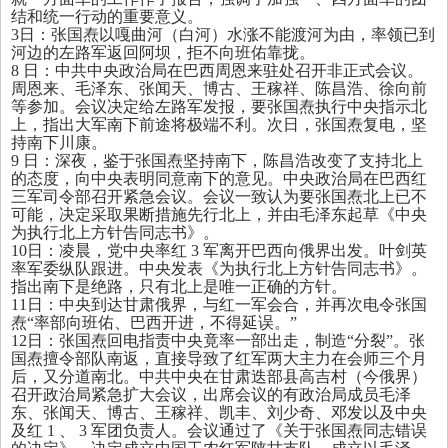
结和统一行动的重要意义。
3
日
：
张国焘以嘎曲河
（
白河
）
水涨不能渡河为由
，
率领已到
河边的左路军返回阿坝
，
拒不向班佑靠拢。
8
日
：
中共中央政治局在巴西周恩来驻处召开非正式会议。
周恩来、毛泽东、张闻天、博古、王稼祥、陈昌浩、徐向前
等参加。会议决定给左路军发报
，
要张国焘执行中央指示北
上
，
指出大军南下前途将极端不利。次日
，
张国焘复电
，
坚
持南下川康。
9
日
：
深夜
，
鉴于张国焘坚持南下
，
陈昌浩改变了支持北上
的态度
，
向中央表明同意南下的意见。中央政治局在巴西红
三军司令部召开紧急会议。会议一致认为要张国焘北上已不
可能
，
决定采取果断措施先行北上，并由毛泽东起草《中央
为执行北上方针告同志书》。
10日：凌晨，党中央率红 3 军离开巴西向俄界出发。叶剑英
率军委纵队跟进。中央发表《为执行北上方针告同志书》。
指出南下是绝路，只有北上是唯一正确的方针。
11日：中央到达甘肃俄界，与红一军会合，并再次电令张国
焘“率部向班佑、巴西开进，不得延误。”
12日：张国焘回电指责中央竟率一部出走，制造“分裂”。张
国焘擅令部队南返，直接导致了红军两大主力在会师三个月
后，又分道南北。中共中央在甘肃迭部县高吉村（今俄界）
召开政治局紧急扩大会议，出席会议的有政治局成员毛泽
东、张闻天、博古、王稼祥、凯丰、刘少奇、邓发以及中央
及红 1 、 3 军团负责人。会议通过了《关于张国焘同志错误