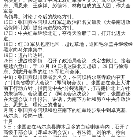
的决定》。决定成立中国工农红军陕甘支队。成立以毛泽
东、周恩来、王稼祥、彭德怀、林彪组成的五人团，作为全
军最
高领导。讨论了今后的战略方针。
15日：张国焘在阿坝以红军总政治部名义颁发《大举南进政
治保障计划》提出南进战略方针。
17日：中央红军继续北进，夺得天险腊子口，打开北进大
道。
18日：红 30 军从包座地区，越过草地，返回毛尔盖并继续经
黑水向马尔康集中。
19日：进占哈达铺。
26日：进占榜罗镇，召开了政治局会议，决定去陕北。接着
翻越六盘山，于 10 月 19 日抵达陕北吴起镇， 29 日与徐海
东、刘志丹领导的红 15 军胜利会师。
中旬：张国焘以川康省委名义，在阿坝格尔底寺殿内召开
了“川康省委扩大会议”（即阿坝会议）。张国焘在会上大讲
南下行动方针，指责党中央“分裂逃跑”，打击拥护北上方针
的朱德等。会议通过了《阿坝会议决议》。同时，张国焘还
在大型会议上作报告、讲话，为南下方针和另立中央作政治
上、思想上、理论上的准备。
月底：张国焘令阿坝和包座南下的红军逐步集中到卓克基、
马尔康、松岗一线。
十月
5 日：张国焘在马尔康县脚木足乡的白赊喇嘛寺内，召开了
高级干部会议（即卓木碉会议）。有朱德、刘伯承、徐向