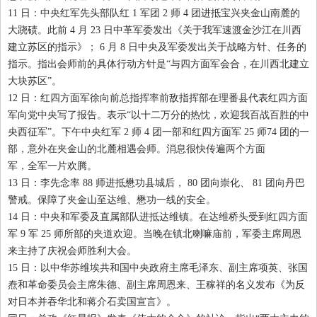
11
日：中央红军先头部队红
1
军团
2
师
4
团进抵宝兴夹金山南麓的
大跷碛。此前
4
月
23
日中革军委发出《关于我军速渡金沙江在川西
建立苏区的指示》；
6
月
8
日中央及军委发出关于战略方针、任务的
指示。指出会师前的具体行动方针是“与四方面军会合，在川西北建立
大块苏区”。
12
日：红四方面军徐向前总指挥率前敌指挥部在理番县代表红四方面
军向党中央写了报告。表示“以十二万分的热忱，欢迎我百战百胜的中
央西征军”。下午中央红军
2
师
4
团一部和红四方面军
25
师
74
团的一
部，意外在夹金山的北麓相遇会师。消息很快传遍两个方面
军，全军一片欢腾。
13
日：李先念率
88
师进抵懋功县城后，
80
团向崇化、
81
团向丹巴
警戒。保障了夹金山至达维、懋功一线的安全。
14
日：中央和军委及直属部队进抵达维镇。在达维桥头受到红四方面
军
9
军
25
师所部的夹道欢迎。当晚在镇北喇嘛庙前，军委主席周恩
来主持了庆祝会师胜利大会。
15
日：以中华苏维埃共和国中央政府主席毛泽东、副主席项英、张国
焘和革命委员会主席朱德、副主席周恩来、王稼祥的名义发布《为反
对日本并吞华北和蒋介石卖国宣言》。