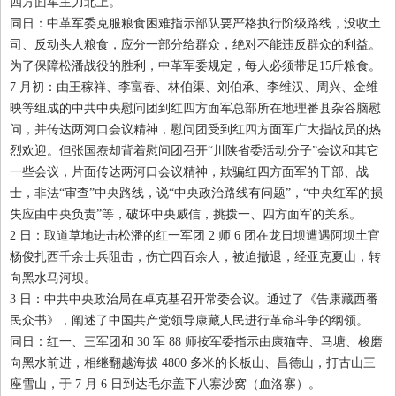
四方面军主力北上。
同日：中革军委克服粮食困难指示部队要严格执行阶级路线，没收土
司、反动头人粮食，应分一部分给群众，绝对不能违反群众的利益。
为了保障松潘战役的胜利，中革军委规定，每人必须带足
15
斤粮食。
7
月初：由王稼祥、李富春、林伯渠、刘伯承、李维汉、周兴、金维
映等组成的中共中央慰问团到红四方面军总部所在地理番县杂谷脑慰
问，并传达两河口会议精神，慰问团受到红四方面军广大指战员的热
烈欢迎。但张国焘却背着慰问团召开“川陕省委活动分子”会议和其它
一些会议，片面传达两河口会议精神，欺骗红四方面军的干部、战
士，非法“审查”中央路线，说“中央政治路线有问题”，“中央红军的损
失应由中央负责”等，破坏中央威信，挑拨一、四方面军的关系。
2
日：取道草地进击松潘的红一军团
2
师
6
团在龙日坝遭遇阿坝土官
杨俊扎西千余士兵阻击，伤亡四百余人，被迫撤退，经亚克夏山，转
向黑水马河坝。
3
日：中共中央政治局在卓克基召开常委会议。通过了《告康藏西番
民众书》，阐述了中国共产党领导康藏人民进行革命斗争的纲领。
同日：红一、三军团和
30
军
88
师按军委指示由康猫寺、马塘、梭磨
向黑水前进，相继翻越海拔
4800
多米的长板山、昌德山，打古山三
座雪山，于
7
月
6
日到达毛尔盖下八寨沙窝（血洛寨）。