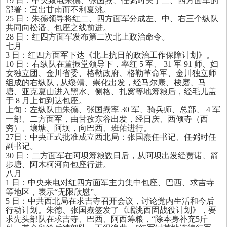
19
日：中央致电朱德、张国焘、任弼时关于二、四方面军的
部署：宜出甘南而不利夏洮。
25
日：朱德领导将红二、四方面军分成左、中、右三个纵队
共同向松潘、包座之线前进。
28
日：红四方面军发布第二次北上政治命令。
七月
3
日：红四方面军下达《北上抗日的政治工作保障计划》。
10
日：右纵队在董振堂领导下，率红
5
军、
31
军
91
师、妇
女独立团、金川省委、格勒政府、格勒革命军、金川独立师
组成的右纵队
,
从绥靖、崇化出发，经马尔康、梭磨、马
塘、亚克夏山进入黑水、侧格、扎窝等地筹粮后，经毛儿盖
于
8
月上旬到达包座。
上旬：左纵队由朱德、张国焘率
30
军、骑兵师、总部、
4
军
一部、二方面军，由甘孜东谷出发，经日庆、西倾寺（西
穷）、壤塘、阿坝，向巴西、班佑进行。
27
日：中央正式批准成立西北局：张国焘任书记、任弼时任
副书记。
30
日：二方面军在阿坝筹粮数日后，从阿坝出发经贾诺、箭
步塘、阿木柯河向包座行进。
八月
1
日：中央来电对红四方面军主力集中包座、巴西、求吉寺
等地区，表示“无限欣慰”。
5
日：中共西北局在求吉寺召开会议，讨论党内生活和今后
行动计划。朱德、张国焘签发了《岷洮西固战役计划》，要
求先头部队在求吉寺、巴西、阿西筹粮，“除本身补充
5
斤