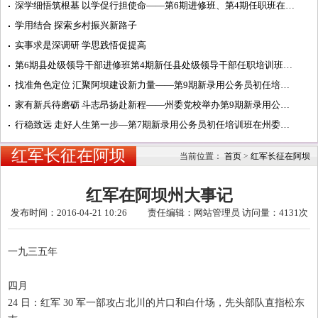
深学细悟筑根基 以学促行担使命——第6期进修班、第4期任职班在州委党校学习纪实
学用结合 探索乡村振兴新路子
实事求是深调研 学思践悟促提高
第6期县处级领导干部进修班第4期新任县处级领导干部任职培训班在州委党校开班
找准角色定位 汇聚阿坝建设新力量——第9期新录用公务员初任培训班开展主题研讨活动纪实
家有新兵待磨砺 斗志昂扬赴新程——州委党校举办第9期新录用公务员初任培训班开班式
行稳致远 走好人生第一步—第7期新录用公务员初任培训班在州委党校汶川校区开班
红军长征在阿坝
当前位置：
首页
>
红军长征在阿坝
红军在阿坝州大事记
发布时间：2016-04-21 10:26 责任编辑：网站管理员 访问量：
4131次
一九三五年
四月
24
日：红军
30
军一部攻占北川的片口和白什场，先头部队直指松东