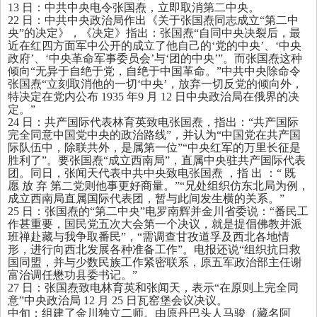
13
日：中共中央电令张国焘，立即取消第二中央。
22
日：中共中央政治局作出《关于张国焘同志成立“第二中
央”的决定》，《决定》指出：张国焘“自同中央决裂后，最
近在红四方面军中公开的成立了他自己的‘党的中央’、‘中央
政府’、‘中央革命军事委员会’与‘团的中央’”。而张国焘这种
倾向“无异于自绝于党，自绝于中国革命。”中共中央除命令
张国焘“立刻取消他的一切‘中央’，放弃一切反党的倾向外，
特决定在党内公布
1935
年
9
月
12
日中央政治局在俄界的决
定。”
24
日：共产国际代表林育英致电张国焘，指出：“共产国际
完全同意中国党中央的政治路线”，并认为“中国党在共产国
际队伍中，除联共外，是属第一位”“中央红军的万里长征是
胜利了”。要张国焘“成立西南局”，直属中央驻共产国际代表
团。同日，张闻天代表中共中央致电张国焘 ，指 出 ：“ 既
愿 放 弃 第二党则他事更好商量。”“兄处组织仿东北局为例，
成立西南局直属国际代表团，暂与此间发生横的关系。”
25
日：张国焘的“第二中央”电罗南辉并金川省委说：“番民工
作甚重要，国民党五次大会第一个决议，就是提倡佛教并派
班禅赴藏与我争取番民”，“需调查甘孜道孚及西北各地情
形，进行向西北发展各种准备工作”。电报还说“组织抗日救
国同盟，并与少数民族工作紧密联系，原五军政治部主任谢
富治调任懋功县委书记。”
27
日：张国焘致电林育英和张闻天，表示“在原则上完全同
意”中央政治局
12
月
25
日瓦窑堡会议决议。
中旬：组建了金川独立二师。由原丹巴头人马骏（藏名阿