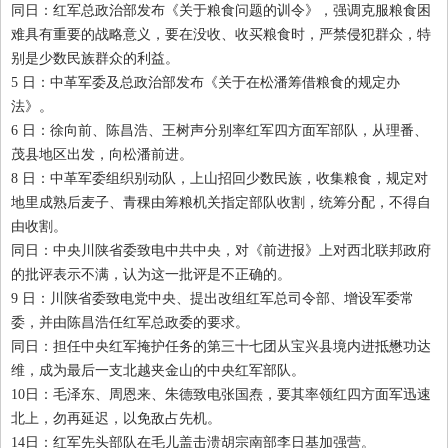
同日：红军总政治部发布《关于粮食问题的训令》，强调克服粮食困
难具有重要的战略意义，要在没收、收买粮食时，严禁侵犯群众，特
别是少数民族群众的利益。
5
日：中革军委及总政治部发布《关于在松潘筹借粮食的规定办
法》。
6
日：徐向前、陈昌浩、王树声分别率红军四方面军部队，从理番、
茂县地区出发，向松潘前进。
8
日：中革军委组织别动队，上山招回少数民族，收集粮食，规定对
地里成熟后麦子、青稞由筹粮机关指定部队收割，统筹分配，不得自
由收割。
同日：中央川陕省委致电中共中央，对《前进报》上对西北联邦政府
的批评表示不满，认为这一批评是不正确的。
9
日：川陕省委致电党中央、提出改组红军总司令部、增设军委常
委，并由陈昌浩任红军总政委的要求。
同日：担任中央红军掩护任务的第三十七团从宝兴县境内进抵懋功达
维，成为最后一支北越夹金山的中央红军部队。
10
日：毛泽东、周恩来、朱德致电张国焘，要其率领红四方面军迅速
北上，勿再延迟，以免敌占先机。
14
日：红军先头部队在毛儿盖击溃胡宗南部李日基加强营。