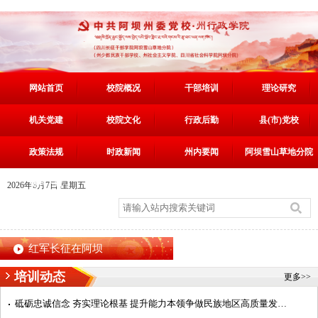
网站首页
校院概况
干部培训
理论研究
机关党建
校院文化
行政后勤
县(市)党校
政策法规
时政新闻
州内要闻
阿坝雪山草地分院
资料下载
2026年8月7日 星期五
红军长征在阿坝
培训动态
更多>>
砥砺忠诚信念 夯实理论根基 提升能力本领争做民族地区高质量发展阿坝典范的建设者——第7期中青年干部培训班...