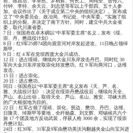
前、陈昌浩、李卓然、罗柄辉、何长工、周纯全、曾传六、
付钟、李特、余天云、刘志坚等军以上干部四、五十人参
加。会议作出了《关于成立第二中央的组织决定》。宣布成
立了“中央委员会、政冶局、书记处、中央军委。”实施了组
织上的分裂。并决定了南下方针。同时，建立中共大金省
委，取代川康省委。
7 日：张国焘在卓木碉以“中革军委主席”名义，发布《绥、
崇、丹、懋战役计划》。
8 日：红9军25师74团向观音河对岸发起进攻。11日晚占领绰
斯甲。
9 日：红 4 军在党坝西渡大金川成功。
12 日：进占绥靖。继续向大金川东岸攻击丹巴。同时红 30
军向大金川东岸攻取崇化转攻懋功。红 9 军向两河口，达维
攻击。
15 日：进占崇化。
20 日：进占懋功。
同日：张国焘以“中革军委主席”名义发布《天、芦、名、
雅、大战役计划》：决定在绥崇丹懋战役后，继续向天全、
芦山、名山出动，取得天全、芦山、名山、雅安、邛崃大邑
的广大根据地为目的。
22 日：红军占领了绥靖、崇化、抚边、懋功、丹巴、达维、
日隆关、绰斯甲等要地，全歼杨森、刘文辉、邓锡候共六个
旅 17 个团及地方反动武装，俘获人枪 3000 余，实现了绥崇
丹懋计划。
24
日：红
30
军、
31
军及
9
军由懋功美沃沟翻越夹金山向宝兴进