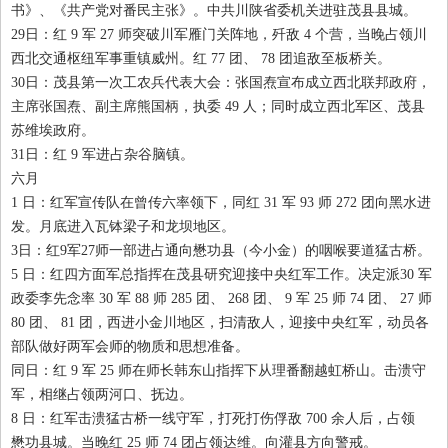
书》、《共产党对番民主张》。中共川陕省委机关进驻茂县县城。
29
日：红
9
军
27
师突破川军雁门关阵地，歼敌
4
个营，当晚占领川
西北交通枢纽军事重镇威州。红
77
团、
78
团追敌至板桥关。
30
日：茂县第一次工农兵代表大会：张国焘宣布成立西北联邦政府，
主席张国焘、副主席熊国柄，执委
49
人；同时成立西北军区、茂县
苏维埃政府。
31
日：红
9
军进占杂谷脑镇。
六月
1
日：红军宣传队在曾传六率领下，同红
31
军
93
师
272
团向黑水进
发。月底进入瓦钵梁子和龙坝地区。
3
日：红
9
军
27
师一部进占通向懋功县（今小金）的咽喉要道猛古桥。
5
日：红四方面军总指挥在茂县研究迎接中央红军工作。决定派
30
军
政委李先念率
30
军
88
师
285
团、
268
团、
9
军
25
师
74
团、
27
师
80
团、
81
团，西进小金川地区，扫清敌人，迎接中央红军，动员各
部队做好两军会师的物质和思想准备。
同日：红
9
军
25
师在师长韩东山指挥下从理番翻越虹桥山。击溃守
军，相继占领两河口、抚边。
8
日：红军击溃猛古桥一线守军，打死打伤俘敌
700
余人后，占领
懋功县城。当晚红
25
师
74
团占领达维。向灌县方向警戒。