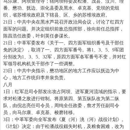
马尔康、阿坝查理寺
；
辖阿坝特委及松潘、茂县、汶川、理
番、懋功、抚边、崇化县委及黑水、卓克基、党坝的党组
织
，
省苏维埃政府及下辖县、区、乡的苏维埃政府。
21
日
：
中共中央在黑水芦花召开政治局会议
，
讨论了红四方
面军的问题。并决定组织前敌总指挥部
，
徐向前任总指挥
，
陈昌浩任政委
，
叶剑英任参谋长。
21
日
：
中革军委发布《关于一、四方面军组织番号及干部任
免的决定》
，
取消了一、四方面军番号。将
1
、
3
、
5
、
9
军团
分别改为
1
、
3
、
5
、
32
军
，
原四方面军各军番号不变
，
并对红
军领导机构机关干部作了一些调整。
23
日
：
中共中央指示
，
懋功地区的地方工作应以抚边为中
心
，
地方工作统归李井泉负责。
八月
1
日
：
红军总司令部发出攻占阿坝、进军夏河流域的指示
，
要
求对松潘之敌进行钳制。将原第四、第五纵队改为第二纵
队
，
由倪志亮任司令员
，
周纯全任政委
，
詹才芳任副司令
员
，
向马尔康、卓克基、梭磨转移。
3
日
：
中革军委向全军发布《夏
（
河
）
洮
（
河
）
战役计划》。
《计划》决定
：
由于松潘战役颇失时机
，
及粮食困难
，
改为