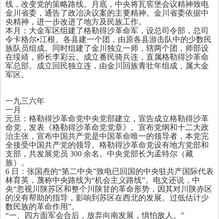
线，改变党的策略路线。月底，中央将瓦窖堡会议精神致电
金川省委，通告了政冶决议案的主要精神。金川省委依据中
央精神，进一步改进了地方及民族工作。
本月：大金军区组建了格勒得沙革命军，设总司令部，总司
令卡格尔•江根。各县建一个团，由原各县游击队中的少数民
族队员组成。同时组建了金川独立一师，辖两个团，师部设
在绥靖，师长李彩云。成立番民骑兵连，直属格勒得沙革命
军总部。成立回民独立连，由金川回族青壮年组成，属大金
军区。
一九三六年
一月
元旦：格勒得沙革命党中央党部建立，宣告成立格勒得沙革
命党，发表《格勒得沙革命党党章》。宣布党纲和十二大政
治主张，宣布中国共产党是中国革命唯一的领导者，本党完
全接受中国共产党的领导。格勒得沙革命党设有地方党部和
支部，共发展党员
300
余名。中央党部长为孟特尔（藏
族）。
6
日：张国焘的“第二中央”致电已回国的中央驻共产国际代表
林育英，蔑称中央路线为“机会主义路线”。电文还说，中
央“忽视川陕苏区和整个川陕甘的革命形势，因其对川陕赤区
的没有帮助的指导，影响到苏区在西北的发展。过低估计少
数民族的革命作用”。
“一、四方面军会合后，放弃向南发展，惧怕敌人。”