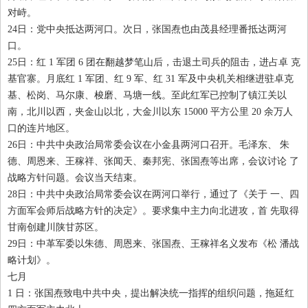
对峙。
24
日：党中央抵达两河口。次日，张国焘也由茂县经理番抵达两河
口。
25
日：红
1
军团
6
团在翻越梦笔山后，击退土司兵的阻击，进占卓 克
基官寨。月底红
1
军团、红
9
军、红
31
军及中央机关相继进驻卓克
基、松岗、马尔康、梭磨、马塘一线。至此红军已控制了镇江关以
南，北川以西，夹金山以北，大金川以东
15000
平方公里
20
余万人
口的连片地区。
26
日：中共中央政治局常委会议在小金县两河口召开。毛泽东、 朱
德、周恩来、王稼祥、张闻天、秦邦宪、张国焘等出席，会议讨论 了
战略方针问题。会议当天结束。
28
日：中共中央政治局常委会议在两河口举行，通过了《关于 一、四
方面军会师后战略方针的决定》。要求集中主力向北进攻，首 先取得
甘南创建川陕甘苏区。
29
日：中革军委以朱德、周恩来、张国焘、王稼祥名义发布《松 潘战
略计划》。
七月
1
日：张国焘致电中共中央，提出解决统一指挥的组织问题，拖延红