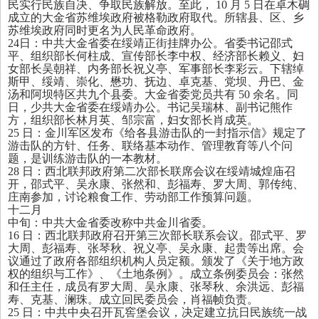
民实行民族自决、争取民族解放。至此，
10
月
5
日在卓木碉
成立的大金省苏维埃政府被格勒政府取代。所辖县、区、乡
苏维埃政府同时更名为人民革命政府。
24
日：中共大金省委在绥靖正街挂牌办公。省委书记邵式
平、组织部长何柱成、宣传部长李中权、经济部长赖义、妇
女部长吴朝祥、内务部长祝义亭、军事部长李彩云。下辖绰
斯甲、绥靖、崇化、懋功、抚边、卓克基、党坝、丹巴、金
汤和阿坝特区共九个县委。大金省委党员共有
50
余名。同
日，少共大金省委在绥靖办公。书记吴瑞林、副书记熊作
方，组织部长林月英、邹宗富，妇女部长肖成英。
25
日：金川军区发布《给各县游击队的一封指示信》规定了
游击队的方针、任务、联络基本动作、管理教育等八个问
题，是训练游击队的一本教材。
28
日：西北联邦政府第二次部长联席会议在绥靖城煌庙召
开，邵式平、吴永康、张然和、彭福寿、罗大周、郭传纯、
庄南参加，讨论粮食工作、劳动部工作预算问题。
十二月
中旬：中共大金省委改称中共金川省委。
16
日：西北联邦政府召开第三次部长联系会议。邵式平、罗
大周、彭福寿、张琴秋、祝义亭、吴永康、起贵等出席。会
议通过了政府各部组织机构人员定额。颁发了《关于地方政
权的组织与工作》、《土地条例》。成立条例委员会：张然
和任主任，成员有罗大周、吴永康、张琴秋、余洪远、彭福
寿、克基、澜珠。成立回民委员会，肖福帧负责。
25
日：中共中央召开瓦窖堡会议，决定建立抗日民族统一战