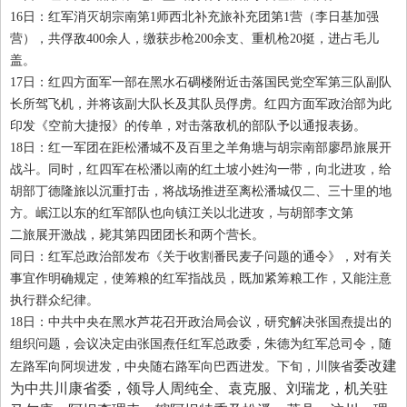
16
日：红军消灭胡宗南第
1
师西北补充旅补充团第
1
营（李日基加强
营），共俘敌
400
余人，缴获步枪
200
余支、重机枪
20
挺，进占毛儿
盖。
17
日：红四方面军一部在黑水石碉楼附近击落国民党空军第三队副队
长所驾飞机，并将该副大队长及其队员俘虏。红四方面军政治部为此
印发《空前大捷报》的传单，对击落敌机的部队予以通报表扬。
18
日：红一军团在距松潘城不及百里之羊角塘与胡宗南部廖昂旅展开
战斗。同时，红四军在松潘以南的红土坡小姓沟一带，向北进攻，给
胡部丁德隆旅以沉重打击，将战场推进至离松潘城仅二、三十里的地
方。岷江以东的红军部队也向镇江关以北进攻，与胡部李文第
二旅展开激战，毙其第四团团长和两个营长。
同日：红军总政治部发布《关于收割番民麦子问题的通令》，对有关
事宜作明确规定，使筹粮的红军指战员，既加紧筹粮工作，又能注意
执行群众纪律。
18
日：中共中央在黑水芦花召开政治局会议，研究解决张国焘提出的
组织问题，会议决定由张国焘任红军总政委，朱德为红军总司令，随
委改建
左路军向阿坝进发，中央随右路军向巴西进发。下旬，川陕省
为中共川康省委
，
领导人周纯全、袁克服、刘瑞龙
，
机关驻