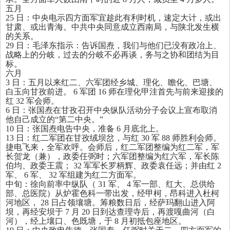
五月
25
日：中央电示四方面军宜趁此有利时机，速定大计，或出
甘肃、或出青海。中共中央同意成立西南局，与陕北发生横
的关系。
29
日：毛泽东指示：告诉国焘，我们与他们已没有政冶上、
战略上的分岐，过去的分岐不必再谈，务与之协和团结为目
标。
六月
3
日：五月以来红二、六军团经乡城、理化、瞻化、巴塘、
白玉向甘孜前进。
6
军团
16
师在理化甲洼首先与前来迎接的
红
32
军会师。
6
日：张国焘在甘孜召开中央纵队活动分子会议上宣布取消
他自己成立的“第二中央。”
10
日：张国焘电告中央，准备
6
月底北上。
13
日：红二军团在甘孜绒坝岔，与红
30
军
88
师胜利会师。
捷电飞来，全军欢呼。会师后，红二军团整编为红二军，军
长贺龙（兼），政委任弼时；六军团整编为红六军，军长陈
伯均、政委王震；
32
军军长罗柄辉、政委袁任远；并由红
2
军、
6
军、
32
军组建为红二方面军。
中旬：徐向前率中纵队（
31
军、
4
军一部、红大、总供给
部、总医院）从炉霍色科一带出发，经甲柯，昂科进入杜柯
河地区，
28
日占领壤塘。筹粮数日后，经萨玛翻山进入阿
坝，再经安坝于
7
月
20
日到达查理寺后，再渡嘎曲河（白
河），经上壤口、色既塘，于
8
月初抵包座地区。