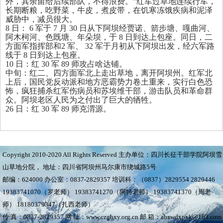
外，其余留给后续部队，不得浪费。”红军过草地连续行军，
长期断粮，吃野菜，牛皮，煮皮带，在饥寒冻饿疾病和泥泽
威胁中，减员很大。
8
日：
6
军于
7
月
30
日从下阿坝经贾诺、箭步塘、嘎曲河、
阿木柯河、色既塘、年朵坝，于
8
日到达上包座。同日，二
方面军指挥部和
2
军、
32
军于月初从下阿坝出发，经六军路
线于
8
日到达上包座。
10
日：红
30
军
89
师攻占啥达铺。
中旬：红二、四方面军北上走出草地，离开阿坝州。红军北
上后，国民党反动派和地方恶霸势力卷土重来，实行白色恐
怖，疯狂捕杀红军伤病员和苏埃维干部，游击队员和革命群
众。阿坝老区人民为之付出了巨大的牺牲。
26
日：红
30
军
89
师克渭源。
Copyright 2010-2020 All Rights Reserved 主办单位：四川长征干部学院阿坝雪
山草地分院， 地址：四川省阿坝州马尔康市绕城路5号
邮编：624000 办公室：0837-2829357 培训科：（0837）2829554 2829446
19383741070（罗老师） 19383741270（阿特老师） 19383741370（周老
师） 18180379347（扎西老师）
传 真：0837-2829357 网 址：www.czgbxy.org.cn 邮 箱：abzwdxpxk@163.com