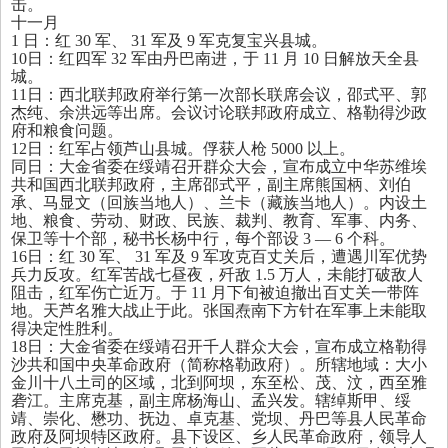
击。
十一月
1
日：红
30
军、
31
军及
9
军克复宝兴县城。
10
日：红四军
32
军由丹巴南进，于
11
月
10
日解放天全县
城。
11
日：西北联邦政府举行第一次部长联席会议，邵式平、郭
杰纯、余洪远等出席。会议讨论联邦政府成立、格勒得沙政
府和粮食问题。
12
日：红军占领芦山县城。俘获人枪
5000
以上。
同日：大金省委在绥靖召开群众大会，宣布成立中华苏维埃
共和国西北联邦政府，主席邵式平，副主席熊国柄、刘伯
承、马显文（回族当地人）、兰卡（藏族当地人）。内设土
地、粮食、劳动、财政、民族、裁判、教育、军事、内务、
保卫等十个部，秘书长杨中行，每个部设
3
—
6
个科。
16
日：红
30
军、
31
军及
9
军攻克百丈关后，遭遇川军优势
兵力反攻。红军苦战七昼夜，歼敌
1.5
万人，未能打破敌人
阻击，红军伤亡近万。于
11
月下旬被迫撤出百丈关一带阵
地。天芦名雅大战止于此。张国焘南下方针在军事上未能取
得决定性胜利。
18
日：大金省委在绥靖召开千人群众大会，宣布成立格勒得
沙共和国中央革命政府（简称格勒政府）。所辖地域：大小
金川十八土司的区域，北到阿坝，东至松、茂、汶，西至雅
砻江。主席克基，副主席杨海山、孟兴发。辖绰斯甲、绥
靖、崇化、懋功、抚边、卓克基、党坝、丹巴等县人民革命
政府及阿坝特区政府。县下设区、乡人民革命政府，领导人