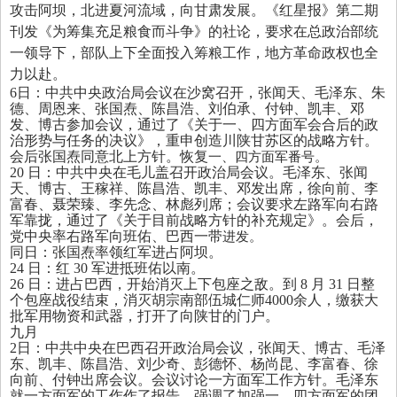
攻击阿坝
，
北进夏河流域
，
向甘肃发展。《红星报》第二期
刊发《为筹集充足粮食而斗争》的社论
，
要求在总政治部统
一领导下
，
部队上下全面投入筹粮工作
，
地方革命政权也全
力以赴。
6
日
：
中共中央政治局会议在沙窝召开
，
张闻天、毛泽东、朱
德、周恩来、张国焘、陈昌浩、刘伯承、付钟、凯丰、邓
发、博古参加会议
，
通过了《关于一、四方面军会合后的政
治形势与任务的决议》
，
重申创造川陕甘苏区的战略方针。
会后张国焘同意北上方针。恢复
一、四方面军番号。
20
日
：
中共中央在毛儿盖召开政治局会议。毛泽东、张闻
天、博古、王稼祥、陈昌浩、凯丰、邓发出席
，
徐向前、李
富春、聂荣臻、李先念、林彪列席
；
会议要求左路军向右路
军靠拢
，
通过了《关于目前战略方针的补充规定》。会后
，
党中央率右路军向班佑、巴西一带
进发。
同日
：
张国焘率领红军进占阿坝。
24
日
：
红
30
军进抵班佑以南。
26
日
：
进占巴西
，
开始消灭上下包座之敌。到
8
月
31
日整
个包座战役结束
，
消灭胡宗南部伍城仁师
4000
余人
，
缴获大
批军用物资和武器
，
打开了向陕甘的门户。
九月
2
日
：
中共中央在巴西召开政治局会议
，
张闻天、博古、毛泽
东、凯丰、陈昌浩、刘少奇、彭德怀、杨尚昆、李富春、徐
向前、付钟出席会议。会议讨论一方面军工作方针。毛泽东
就一方面军的工作作了报告
，
强调了加强一、四方面军的团