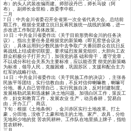
布）的头人武装改编而建。师部设丹巴，师长马骏（阿
布）、副师长金世柏，政委李中权。
二月
7
日：中共金川省委召开全省第一次全省代表大会。总结前
期工作。根据全党建立抗日反蒋民族统一战线的策略，进一
步改进工作制定具体政策。
10
日：中共金川省委作出《关于目前形势和金川的任务决
议》。指出主要任务是根据党的新策略（即瓦窑堡会议决
议），具体运用到少数民族中去争取广大番回群众在抗日反
蒋战线上结成密切联盟。要求猛烈发展党组织，大胆向工农
群众积极分子打开大门，加强党的基 础和骨干，遵守党章，
不以成分和社会关系为主要标准，应以能否贯 彻党的新策略
为标准，领导人民，克服困难，巩固苏区，支援和配合主力
红军的战略行动。
14
日：中共金川省委作出《关于民族工作的决议》，主张各
民族平等团结，实行信教自由，不反对信仰喇嘛教，喇嘛可
分地。番人自己管理自己，实行民族自决，反对封建制度。
发展格勒武装和迅速解 决土地问题。加强白区工作，策反工
作，妇女和教育工作，发展农业 生产，动员春耕，贸易自
由，开办工厂、商店。
下旬：根据《土地条例》，金川赤区实行土地改革。打土
豪，分田地，没收了土豪和地主的土地、家产、农具，分给
无地和少地的贫 苦农民耕种。工作队在地里插上牌子，指给
贫农耕种。
三月