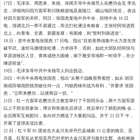
17
日：毛泽东、周恩来、朱德、张闻天等中央领导人在懋功会见 李先
念，详细询问四方面军和川陕根据地及嘉陵江、岷山地区情况， 表达
对四方面军的关怀。同日：张国焘复电中共中央，拒绝中央
16
日
电，强调北川一带不易通过，而北打松潘没有粮食，主张经阿坝进西
北上，向青海、甘肃、新疆发展；有困难，则“暂时到南进攻”。
18
日：党中央复电张国焘
17
日电，指出“目前形势须集中火力首先突
破平武，速经马塘绕攻松潘，力求得手，否则，如此大部队经阿坝与
草原游牧区入甘、青将成绝大困难，南下雅安等地即一时得手，亦少
继进前途”。
19
日：毛泽东等中共中央领导人到达抚边。
20
日：中共中央再电张国焘，指出“从整个战略形势着想，如从 胡宗
南或田颂尧防线突破任何一点，均较西移作战为有利，”并要求 张国
焘，“立即来懋功，以便商议一切。”
21
日：红一方面军在懋功天主教堂举行了干部同乐会，两个方面军团
以上干部全部参加，博古和朱德先后讲话，然后举行了精彩的晚 会，
会后两军互相慰问，各向对方赠送了大量慰问品。并于
23
日下 午，
开展了篮球友谊比赛。
22
日：红
9
军
81
团攻击大金川东岸丹巴县城南
15
公里的格宗。至
月底，红军在从党坝至丹巴对岸的大金川东岸与敌刘文辉、余松林旅