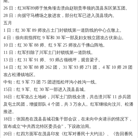
南。
26
日：红
30
军
89
师于煞角垭击溃由赵朝贵率领的茂县东区第五团。
28
日：向据守马槽场之敌进攻，部分红军已进入茂县境内。
五月
1
日：红
30
军
89
师攻占土门封锁线第一道防线的中心点墩上。
4
日：徐向前指挥红
9
军和
30
军一部及妇女独立团攻占伏泉山。
10
日：红
30
军
88
师、红
9
军
25
师攻占千佛山阵地。
11
日：红军扫除了川军土门封锁线第一道防线。
13
日：红
31
军
91
师、
93
师占领桃坪，观音梁子。
14
日：红
30
军
88
师
262
团，
31
军
93
师
271
团，
4
军
10
师
28
团
攻占松潘镇地区。
中旬：红
9
军
73
团
75
团进抵松坪沟小姓沟一线。
15
日：红
9
军、红
30
军一部进入茂县县城。
16
日：红军攻占土地岭，川军土门防线全溃，共击溃川军
11
步兵团
及屯土民团，增援部队
4
个团，共
3
万余人。红军继续向汶川、松潘
推进。
18
日：张国焘在茂县县城召集干部会议，在未向中央请示的情况下，
宣布成立“中共西北特区委员会”，下设政治局。
20
日：红四方面军在茂县印发《红军对番民十大约法》、《告回番民