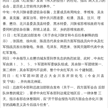
同日：总政《红星报》发表《伟大的会合》的社论。指出“两大主力的
会合，是历史上空前伟大的事件。”
中旬：中共川陕省委进驻杂谷脑，主要成员有周纯全、李维海、吴永
康、袁克服、谢富治等。辖中共川西道委、松潘、茂县、汶川、理
番、懋功、北川县委及茂县特委、黑水特委。川陕省苏维埃政府与省
委同时进驻杂谷脑，所辖上述县、区、乡的苏维埃政府。
15
日：红军总政治部发布《关于赤化川陕甘和今后任务解释的指
示》，张国焘、徐向前、陈昌浩代表全体四方面军指战员向中央及红
军指战员发出致敬电。朱德、毛泽东、周恩来、张闻天随即代表中央
红军复电。
同日：中央领导人在懋功城东受到李先念的热烈欢迎。此时，中央红
军由第
1
、
3
、
5
、
9
军团和军委纵队组成。其余除一军团辖第一、
第二师外，其余军团均不设师。整个中央红军共
16
个建制团。
同 日 ： 红
9
军 团
80
团 进 占 大 金 川 东 岸 崇 化 屯 （ 今 金 川 县
安 宁镇），并向南北伸延。
16
日：总政司令部和总政治部联合发布《关于一、四方面军会合 后部
队休整的规定》，要求中央红军各部到达规定地区后，一律休整 三
天。指示各部在休整期间，应“开干部会报告与四方面会合赤化川 陕
甘的战略意义及今后战斗任务”。