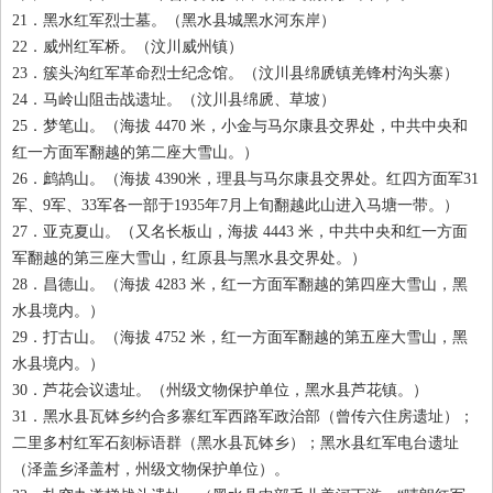
21
．黑水红军烈士墓。（黑水县城黑水河东岸）
22
．威州红军桥。（汶川威州镇）
23
．簇头沟红军革命烈士纪念馆。（汶川县绵虒镇羌锋村沟头寨）
24
．马岭山阻击战遗址。（汶川县绵虒、草坡）
25
．梦笔山。（海拔 4470
米，小金与马尔康县交界处，中共中央和
红一方面军翻越的第二座大雪山。）
26
．鹧鸪山。（海拔 4390
米，理县与马尔康县交界处。红四方面军31
军、9
军、33
军各一部于1935
年7
月上旬翻越此山进入马塘一带。）
27
．亚克夏山。（又名长板山，海拔 4443
米，中共中央和红一方面
军翻越的第三座大雪山，红原县与黑水县交界处。）
28
．昌德山。（海拔 4283
米，红一方面军翻越的第四座大雪山，黑
水县境内。）
29
．打古山。（海拔 4752
米，红一方面军翻越的第五座大雪山，黑
水县境内。）
30
．芦花会议遗址。（州级文物保护单位，黑水县芦花镇。）
31
．黑水县瓦钵乡约合多寨红军西路军政治部（曾传六住房遗址）；
二里多村红军石刻标语群（黑水县瓦钵乡）；黑水县红军电台遗址
（泽盖乡泽盖村，州级文物保护单位）。