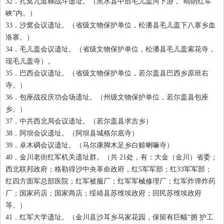
32
．扎窝九道梯战斗遗址。（黑水县中部毛儿盖河下游，“晴朗红军
峡”内。）
33
．沙窝会议遗址。（省级文物保护单位，松潘县毛儿盖下八寨乡血
洛寨。）
34
．毛儿盖会议遗址。（省级文物保护单位，松潘县毛儿盖索花寺，
现毛儿盖寺）。
35
．巴西会议遗址。（省级文物保护单位，若尔盖县巴西乡原班右
寺。）
36
．包座战役庆功会场遗址。（州级文物保护单位，若尔盖县包座
乡。）
37
．中共西北局会议遗址。（若尔盖县求吉乡）
38
．阿坝会议遗址。（阿坝县城格尔底寺）
39
．卓木碉会议遗址。（马尔康脚木足乡白赊喇嘛寺）
40
．金川老街红军机关遗址群。（共 21
处，有：大金（金川）省委；
西北联邦政府；格勒得沙中央革命政府，红5
军军部；红33
军军部；
红四方面军总部医院；红军被服厂；红军军械修理厂；红军炸弹炸药
厂；国家药店；国家商店；绥靖县苏维埃政府；回民苏维埃政府
等。）
41
．红军大学遗址。（金川县沙耳乡马家花园，保留有巨幅“拥 护工