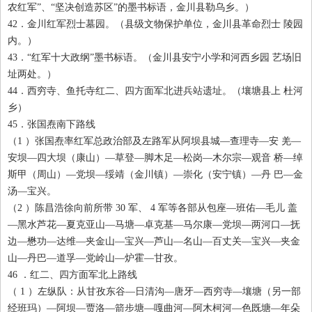
农红军”、“坚决创造苏区”的墨书标语，金川县勒乌乡。）
42
．金川红军烈士墓园。（县级文物保护单位，金川县革命烈士 陵园
内。）
43
．“红军十大政纲”墨书标语。（金川县安宁小学和河西乡园 艺场旧
址两处。）
44
．西穷寺、鱼托寺红二、四方面军北进兵站遗址。（壤塘县上 杜河
乡）
45
．张国焘南下路线
（
1
）张国焘率红军总政治部及左路军从阿坝县城—查理寺—安 羌—
安坝—四大坝（康山）—草登—脚木足—松岗—木尔宗—观音 桥—绰
斯甲（周山）—党坝—绥靖（金川镇）—崇化（安宁镇）—丹 巴—金
汤—宝兴。
（
2
）陈昌浩徐向前所带 30
军、 4
军等各部从包座—班佑—毛儿 盖
—黑水芦花—夏克亚山—马塘—卓克基—马尔康—党坝—两河口—抚
边—懋功—达维—夹金山—宝兴—芦山—名山—百丈关—宝兴—夹金
山—丹巴—道孚—党岭山—炉霍—甘孜。
46
．红二、四方面军北上路线
（ 1
）左纵队：从甘孜东谷—日清沟—唐牙—西穷寺—壤塘（另一部
经班玛）—阿坝—贾洛—箭步塘—嘎曲河—阿木柯河—色既塘—年朵