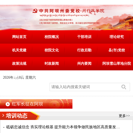
网站首页
校院概况
干部培训
理论研究
机关党建
校院文化
行政后勤
县(市)党校
政策法规
时政新闻
州内要闻
阿坝雪山草地分院
资料下载
2026年8月8日 星期六
红军长征在阿坝
培训动态
更多>>
砥砺忠诚信念 夯实理论根基 提升能力本领争做民族地区高质量发展阿坝典范的建设者——第7期中青年干部培训班...