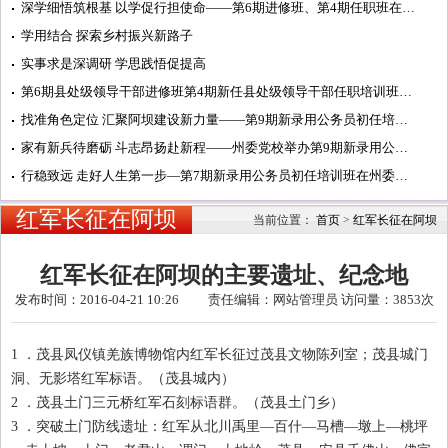
深学细悟筑根基 以学促行担使命——第6期进修班、第4期任职班在州委党校学习纪实
学用结合 探索乡村振兴新路子
实事求是深调研 学思践悟促提高
第6期县处级领导干部进修班第4期新任县处级领导干部任职培训班在州委党校开班
找准角色定位 汇聚阿坝建设新力量——第9期新录用公务员初任培训班开展主题研讨活动纪实
家有新兵待磨砺 斗志昂扬赴新程——州委党校举办第9期新录用公务员初任培训班开班式
行稳致远 走好人生第一步—第7期新录用公务员初任培训班在州委党校汶川校区开班
红军长征在阿坝
当前位置：
首页
>
红军长征在阿坝
红军长征在阿坝的主要遗址、纪念地
发布时间：2016-04-21 10:26 责任编辑：网站管理员 访问量：
3853次
1
．茂县凤仪镇羌族博物馆内红军长征过茂县文物陈列室；茂县城门
洞、无影塔红军标语。（茂县城内）
2
．茂县土门三元桥红军石刻标语群。（茂县土门乡）
3
．突破土门防线遗址：红军从北川禹里—百什—马槽—墩上—桃坪