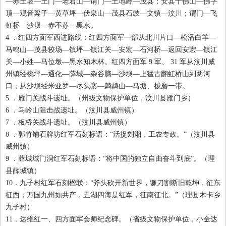
—赤土坡—土门—老君山—谓门—土地岭—茂县；安县千佛山—佛字
顶—观音梁子—黄草坪—伏泉山—茂县石豉—文镇—汶川；谓门—飞
虹桥—沙坝—赤不苏—黑水。
4
．红四方面军西进路线：红四方面军一部从北川片口—松潘白羊—
马鸣山—茂县较场—镇坪—镇江关—安宏—石河桥—返回安宏—镇江
关—小姓—马位墩—黑水知木林。红四方面军 9
军、 31
军从汶川威
州镇经桃坪—通化—薛城—杂谷脑—沙坝—上猛古翻虹桥山到两河
口；从沙坝经米亚罗—尽头寨—鹧鸪山—马塘、梭磨一带。
5
．雁门关战斗遗址。（州级文物保护单位，汶川县雁门乡）
6
．马岭山阻击战遗址。（汶川县威州镇）
7
．板桥关战斗遗址。（汶川县威州镇）
8
．郭竹铺石牌坊红军石刻标语：“活捉刘湘，工农专政。”（汶川县
威州镇）
9
．薛城域门洞红军石刻标语：“将中国的独立自由奋斗到底”。（理
县薛城镇）
10
．九子村红军石刻楹联：“斧头砍开新世界，镰刀割断旧乾坤，征东
征西；万国九州如共产，五湖四海是红军，征南征北。”（理县木卡乡
九子村）
11
．达维红一、四方面军会师纪念碑。（省级文物保护单位，小金达