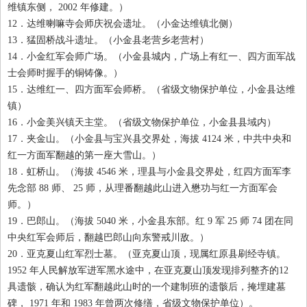
维镇东侧， 2002
年修建。）
12
．达维喇嘛寺会师庆祝会遗址。（小金达维镇北侧）
13
．猛固桥战斗遗址。（小金县老营乡老营村）
14
．小金红军会师广场。（小金县城内，广场上有红一、四方面军战
士会师时握手的铜铸像。）
15
．达维红一、四方面军会师桥。（省级文物保护单位，小金县达维
镇）
16
．小金美兴镇天主堂。（省级文物保护单位，小金县县域内）
17
．夹金山。（小金县与宝兴县交界处，海拔 4124
米，中共中央和
红一方面军翻越的第一座大雪山。）
18
．虹桥山。（海拔 4546
米，理县与小金县交界处，红四方面军李
先念部 88
师、 25
师，从理番翻越此山进入懋功与红一方面军会
师。）
19
．巴郎山。（海拔 5040
米，小金县东部。红 9
军 25
师 74
团在同
中央红军会师后，翻越巴郎山向东警戒川敌。）
20
．亚克夏山红军烈士墓。（亚克夏山顶，现属红原县刷经寺镇。
1952
年人民解放军进军黑水途中，在亚克夏山顶发现排列整齐的12
具遗骸，确认为红军翻越此山时的一个建制班的遗骸后，掩埋建墓
碑， 1971
年和 1983
年曾两次修缮，省级文物保护单位）。