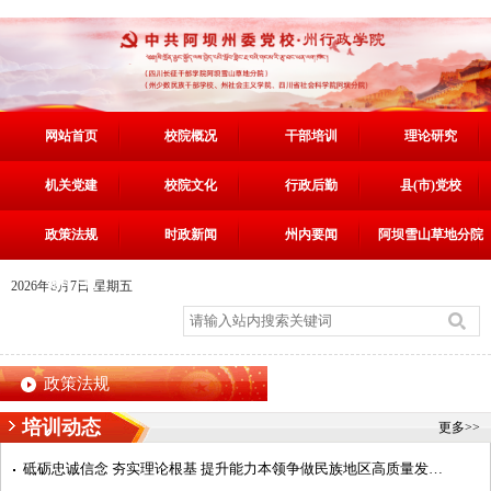
网站首页
校院概况
干部培训
理论研究
机关党建
校院文化
行政后勤
县(市)党校
政策法规
时政新闻
州内要闻
阿坝雪山草地分院
资料下载
2026年8月7日 星期五
政策法规
培训动态
更多>>
砥砺忠诚信念 夯实理论根基 提升能力本领争做民族地区高质量发展阿坝典范的建设者——第7期中青年干部培训班...