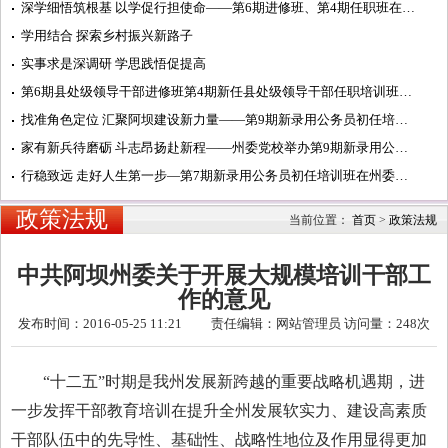
深学细悟筑根基 以学促行担使命——第6期进修班、第4期任职班在州委党校学习纪实
学用结合 探索乡村振兴新路子
实事求是深调研 学思践悟促提高
第6期县处级领导干部进修班第4期新任县处级领导干部任职培训班在州委党校开班
找准角色定位 汇聚阿坝建设新力量——第9期新录用公务员初任培训班开展主题研讨活动纪实
家有新兵待磨砺 斗志昂扬赴新程——州委党校举办第9期新录用公务员初任培训班开班式
行稳致远 走好人生第一步—第7期新录用公务员初任培训班在州委党校汶川校区开班
政策法规
当前位置：
首页
>
政策法规
中共阿坝州委关于开展大规模培训干部工
作的意见
发布时间：2016-05-25 11:21 责任编辑：网站管理员 访问量：
248次
“十二五”时期是我州发展新跨越的重要战略机遇期，进
一步发挥干部教育培训在提升全州发展软实力、建设高素质
干部队伍中的先导性、基础性、战略性地位及作用显得更加