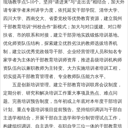
现场教学点5-10个。坚持“请进来”与“走出去”相结合，加大外
请专家学者来州讲学力度，依托延安干部学院、清华大学、
四川大学、西南交大、省委党校等优势教育资源，建立我州
干部教育培训“州校合作”新模式；加大与对口援建、对口帮
扶省、市的联系和对接，建立干部异地实践锻炼培训基地。
优化师资队伍结构，探索建立优胜劣汰的教师选拔培养机
制，建立以优秀党政领导干部、企业经营管理人员和知名专
家学者为主体的干部教育培训师资库，推进县级培训机构师
资队伍向以兼职教师为主转变。大力实施培训者培训工程，
切实提高干部教育管理者、专业教师队伍能力水平。
五是创新培训管理。建立干部教育培训联席会议制度，
定期分析、研究和解决培训工作重大事项及热点、难点问
题。完善培训预告制度，当年初或上年底对本年度干部培训
计划、重点专题培训项目提前预告。坚持组织调训与干部自
主选学相结合，开展干部自主选学和学分制管理试点工作，
构建组织调训、自主选学、在职自学三位一体的干部教育培