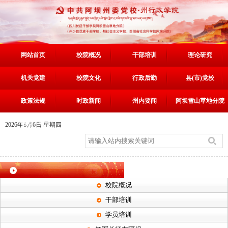
网站首页
校院概况
干部培训
理论研究
机关党建
校院文化
行政后勤
县(市)党校
政策法规
时政新闻
州内要闻
阿坝雪山草地分院
资料下载
2026年8月6日 星期四
校院概况
干部培训
学员培训