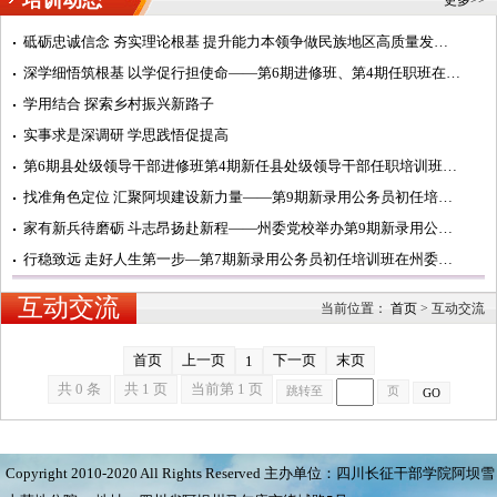
砥砺忠诚信念 夯实理论根基 提升能力本领争做民族地区高质量发展阿坝典范的建设者——第7期中青年干部培训班...
深学细悟筑根基 以学促行担使命——第6期进修班、第4期任职班在州委党校学习纪实
学用结合 探索乡村振兴新路子
实事求是深调研 学思践悟促提高
第6期县处级领导干部进修班第4期新任县处级领导干部任职培训班在州委党校开班
找准角色定位 汇聚阿坝建设新力量——第9期新录用公务员初任培训班开展主题研讨活动纪实
家有新兵待磨砺 斗志昂扬赴新程——州委党校举办第9期新录用公务员初任培训班开班式
行稳致远 走好人生第一步—第7期新录用公务员初任培训班在州委党校汶川校区开班
互动交流
当前位置：
首页
>
互动交流
首页
上一页
下一页
末页
1
共 0 条
共 1 页
当前第 1 页
跳转至
页
GO
Copyright 2010-2020 All Rights Reserved 主办单位：四川长征干部学院阿坝雪